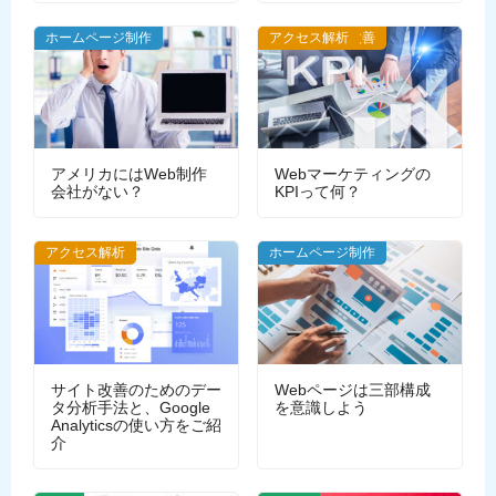
ホームページ制作
ホームページ改善
アクセス解析
アメリカにはWeb制作
Webマーケティングの
会社がない？
KPIって何？
アクセス解析
ホームページ制作
サイト改善のためのデー
Webページは三部構成
タ分析手法と、Google
を意識しよう
Analyticsの使い方をご紹
介