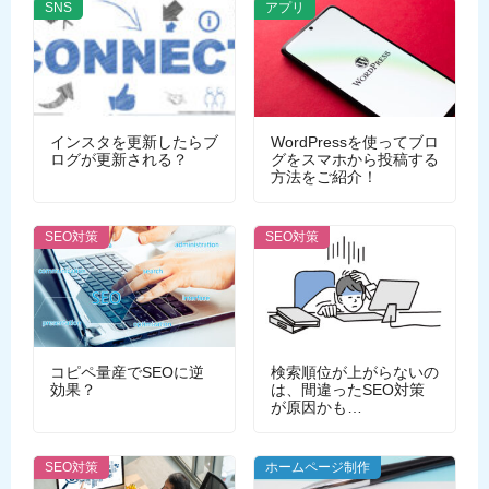
SNS
アプリ
インスタを更新したらブ
WordPressを使ってブロ
ログが更新される？
グをスマホから投稿する
方法をご紹介！
SEO対策
SEO対策
コピペ量産でSEOに逆
検索順位が上がらないの
効果？
は、間違ったSEO対策
が原因かも…
SEO対策
ホームページ制作