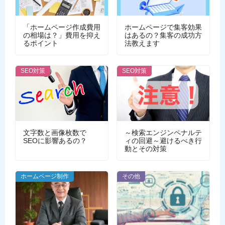
「ホームページ作成費用
ホームページで集客効果
の相場は？」費用を抑え
はあるの？集客の成功方
るポイント
法教えます
SEO対策
SEO対策
文字数と画像枚数で
～検索エンジンペナルテ
SEOに影響あるの？
ィの回避～避けるべき行
動とその対策
ホームページ制作
その他