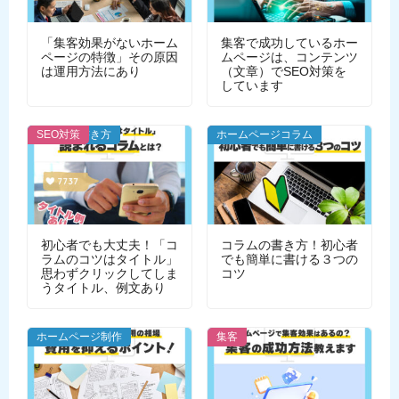
「集客効果がないホーム
集客で成功しているホー
ページの特徴」その原因
ムページは、コンテンツ
は運用方法にあり
（文章）でSEO対策を
しています
コラムの書き方
SEO対策
集客
ホームページコラム
初心者でも大丈夫！「コ
コラムの書き方！初心者
ラムのコツはタイトル」
でも簡単に書ける３つの
思わずクリックしてしま
コツ
うタイトル、例文あり
ホームページ制作
集客