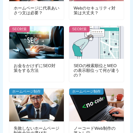
ホームページに代表あい
Webのセキュリティ対
さつ文は必要？
策は大丈夫？
SEO対策
SEO対策
お金をかけずにSEO対
SEOの検索順位とMEO
策をする方法
の表示順位って何が違う
の？
ホームページ制作
ホームページ制作
失敗しないホームページ
ノーコードWeb制作の
制作会社の選び方
落とし穴