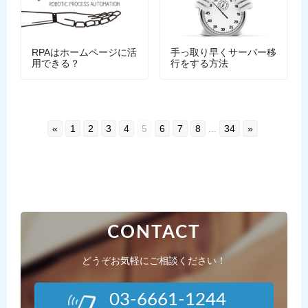
RPAはホームページに活
手っ取り早くサーバー移
用できる？
行をする方法
«
1
2
3
4
5
6
7
8
...
34
»
CONTACT
どうぞお気軽にご相談ください！
03-6661-1244