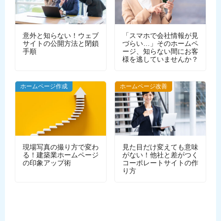
意外と知らない！ウェブ
「スマホで会社情報が見
サイトの公開方法と閉鎖
づらい…」そのホームペ
手順
ージ、知らない間にお客
様を逃していませんか？
WEBデザイン
ホームページ作成
ホームページ改善
現場写真の撮り方で変わ
見た目だけ変えても意味
る！建築業ホームページ
がない！他社と差がつく
の印象アップ術
コーポレートサイトの作
り方