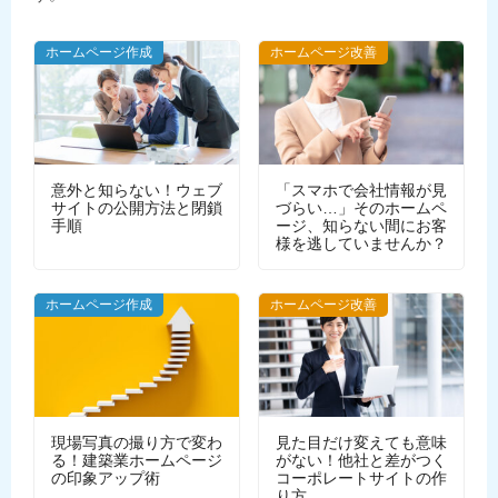
ホームページ作成
ホームページ改善
意外と知らない！ウェブ
「スマホで会社情報が見
サイトの公開方法と閉鎖
づらい…」そのホームペ
手順
ージ、知らない間にお客
様を逃していませんか？
WEBデザイン
ホームページ作成
ホームページ改善
現場写真の撮り方で変わ
見た目だけ変えても意味
る！建築業ホームページ
がない！他社と差がつく
の印象アップ術
コーポレートサイトの作
り方