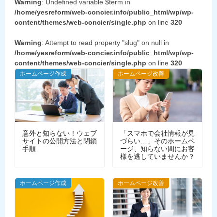
Warning
: Undefined variable $term in
/home/yesreform/web-concier.info/public_html/wp/wp-
content/themes/web-concier/single.php
on line
320
Warning
: Attempt to read property "slug" on null in
/home/yesreform/web-concier.info/public_html/wp/wp-
content/themes/web-concier/single.php
on line
320
ホームページ作成
ホームページ改善
意外と知らない！ウェブ
「スマホで会社情報が見
サイトの公開方法と閉鎖
づらい…」そのホームペ
手順
ージ、知らない間にお客
様を逃していませんか？
WEBデザイン
ホームページ作成
ホームページ改善