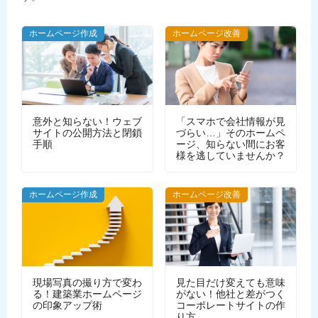
ホームページ作成
ホームページ改善
意外と知らない！ウェブ
「スマホで会社情報が見
サイトの公開方法と閉鎖
づらい…」そのホームペ
手順
ージ、知らない間にお客
様を逃していませんか？
WEBデザイン
ホームページ作成
ホームページ改善
現場写真の撮り方で変わ
見た目だけ変えても意味
る！建築業ホームページ
がない！他社と差がつく
の印象アップ術
コーポレートサイトの作
り方