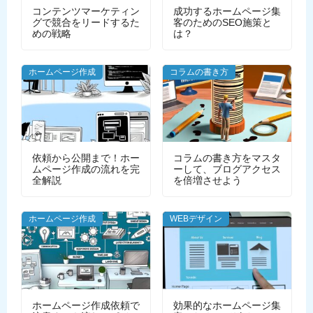
コンテンツマーケティン
成功するホームページ集
グで競合をリードするた
客のためのSEO施策と
めの戦略
は？
ホームページ作成
コラムの書き方
依頼から公開まで！ホー
コラムの書き方をマスタ
ムページ作成の流れを完
ーして、ブログアクセス
全解説
を倍増させよう
ホームページ作成
WEBデザイン
ホームページ作成依頼で
効果的なホームページ集