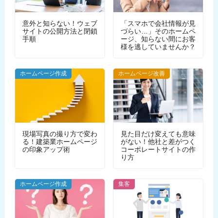
意外と知らない！ウェブ
「スマホで会社情報が見
サイトの公開方法と閉鎖
づらい…」そのホームペ
手順
ージ、知らない間にお客
様を逃していませんか？
WEBデザイン
ホームページ作成
ホームページ改善
現場写真の撮り方で変わ
見た目だけ変えても意味
る！建築業ホームページ
がない！他社と差がつく
の印象アップ術
コーポレートサイトの作
り方
ホームページ作成
集客