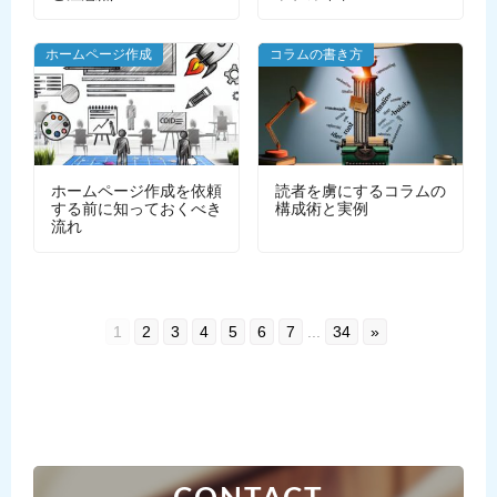
ホームページ作成
コラムの書き方
ホームページ作成を依頼
読者を虜にするコラムの
する前に知っておくべき
構成術と実例
流れ
1
2
3
4
5
6
7
...
34
»