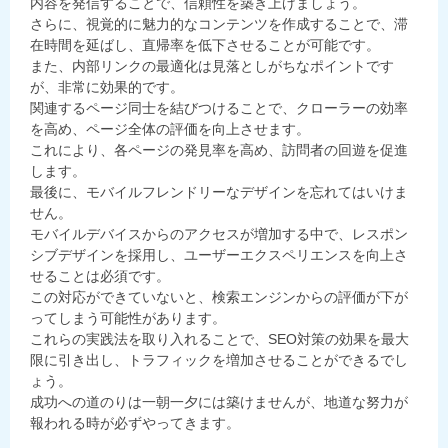
内容を発信することで、信頼性を築き上げましょう。
さらに、視覚的に魅力的なコンテンツを作成することで、滞
在時間を延ばし、直帰率を低下させることが可能です。
また、内部リンクの最適化は見落としがちなポイントです
が、非常に効果的です。
関連するページ同士を結びつけることで、クローラーの効率
を高め、ページ全体の評価を向上させます。
これにより、各ページの発見率を高め、訪問者の回遊を促進
します。
最後に、モバイルフレンドリーなデザインを忘れてはいけま
せん。
モバイルデバイスからのアクセスが増加する中で、レスポン
シブデザインを採用し、ユーザーエクスペリエンスを向上さ
せることは必須です。
この対応ができていないと、検索エンジンからの評価が下が
ってしまう可能性があります。
これらの実践法を取り入れることで、SEO対策の効果を最大
限に引き出し、トラフィックを増加させることができるでし
ょう。
成功への道のりは一朝一夕には築けませんが、地道な努力が
報われる時が必ずやってきます。