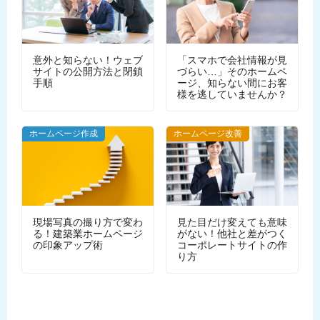
意外と知らない！ウェブ
「スマホで会社情報が見
サイトの公開方法と閉鎖
づらい…」そのホームペ
手順
ージ、知らない間にお客
様を逃していませんか？
WEBデザイン
ホームページ作成
ホームページ改善
現場写真の撮り方で変わ
見た目だけ変えても意味
る！建築業ホームページ
がない！他社と差がつく
の印象アップ術
コーポレートサイトの作
り方