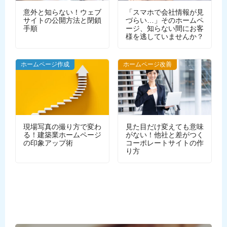
意外と知らない！ウェブ
「スマホで会社情報が見
サイトの公開方法と閉鎖
づらい…」そのホームペ
手順
ージ、知らない間にお客
様を逃していませんか？
WEBデザイン
ホームページ作成
ホームページ改善
現場写真の撮り方で変わ
見た目だけ変えても意味
る！建築業ホームページ
がない！他社と差がつく
の印象アップ術
コーポレートサイトの作
り方