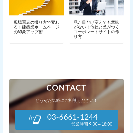
現場写真の撮り方で変わ
見た目だけ変えても意味
る！建築業ホームページ
がない！他社と差がつく
の印象アップ術
コーポレートサイトの作
り方
CONTACT
どうぞお気軽にご相談ください！
03-6661-1244
営業時間 9:00～18:00