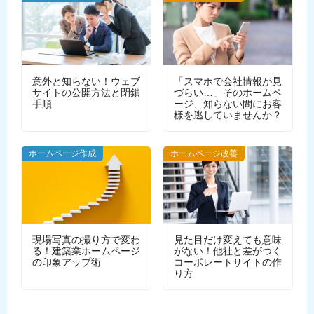
意外と知らない！ウェブ
「スマホで会社情報が見
サイトの公開方法と閉鎖
づらい…」そのホームペ
手順
ージ、知らない間にお客
様を逃していませんか？
WEBデザイン
ホームページ作成
ホームページ改善
現場写真の撮り方で変わ
見た目だけ変えても意味
る！建築業ホームページ
がない！他社と差がつく
の印象アップ術
コーポレートサイトの作
り方