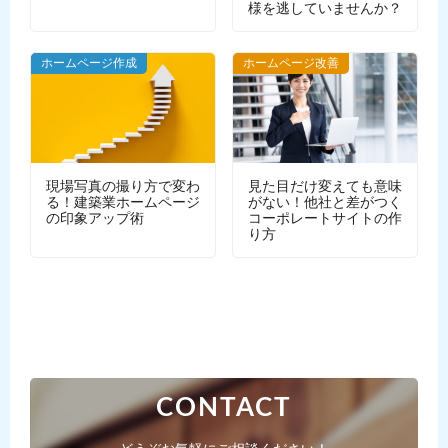
様を逃していませんか？
WEBデザイン
ホームページ作成
ホームページ改善
現場写真の撮り方で変わ
見た目だけ変えても意味
る！建築業ホームページ
がない！他社と差がつく
の印象アップ術
コーポレートサイトの作
り方
CONTACT