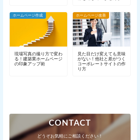
WEBデザイン
ホームページ作成
ホームページ改善
現場写真の撮り方で変わ
見た目だけ変えても意味
る！建築業ホームページ
がない！他社と差がつく
の印象アップ術
コーポレートサイトの作
り方
CONTACT
どうぞお気軽にご相談ください！