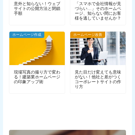
意外と知らない！ウェブ
「スマホで会社情報が見
サイトの公開方法と閉鎖
づらい…」そのホームペ
手順
ージ、知らない間にお客
様を逃していませんか？
WEBデザイン
ホームページ作成
ホームページ改善
現場写真の撮り方で変わ
見た目だけ変えても意味
る！建築業ホームページ
がない！他社と差がつく
の印象アップ術
コーポレートサイトの作
り方