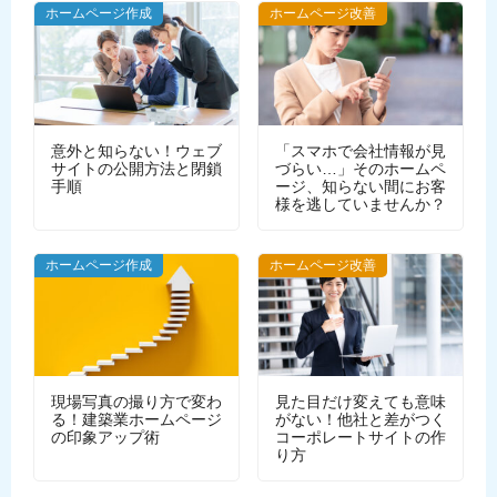
ホームページ作成
ホームページ改善
意外と知らない！ウェブ
「スマホで会社情報が見
サイトの公開方法と閉鎖
づらい…」そのホームペ
手順
ージ、知らない間にお客
様を逃していませんか？
WEBデザイン
ホームページ作成
ホームページ改善
現場写真の撮り方で変わ
見た目だけ変えても意味
る！建築業ホームページ
がない！他社と差がつく
の印象アップ術
コーポレートサイトの作
り方