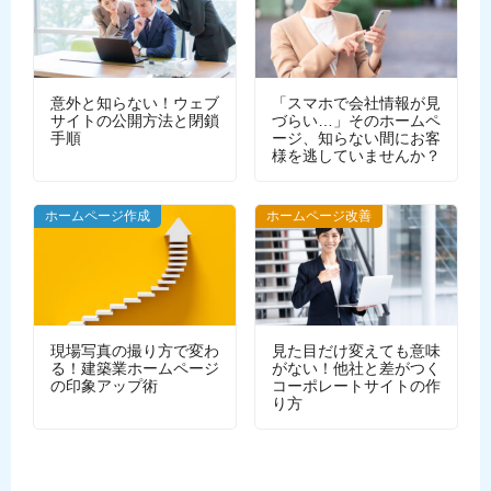
意外と知らない！ウェブ
「スマホで会社情報が見
サイトの公開方法と閉鎖
づらい…」そのホームペ
手順
ージ、知らない間にお客
様を逃していませんか？
WEBデザイン
ホームページ作成
ホームページ改善
現場写真の撮り方で変わ
見た目だけ変えても意味
る！建築業ホームページ
がない！他社と差がつく
の印象アップ術
コーポレートサイトの作
り方