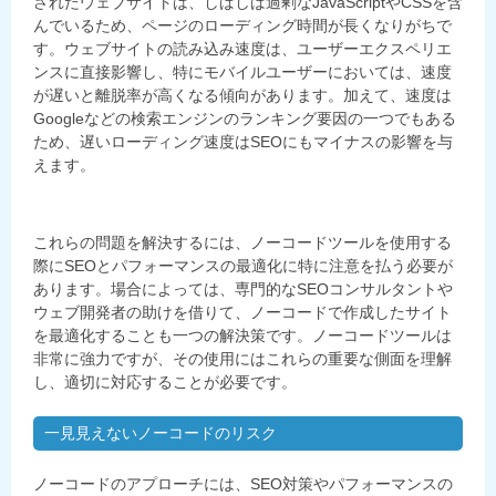
されたウェブサイトは、しばしば過剰な
JavaScript
や
CSS
を含
んでいるため、ページのローディング時間が長くなりがちで
す。ウェブサイトの読み込み速度は、ユーザーエクスペリエ
ンスに直接影響し、特にモバイルユーザーにおいては、速度
が遅いと離脱率が高くなる傾向があります。加えて、速度は
Google
などの検索エンジンのランキング要因の一つでもある
ため、遅いローディング速度は
SEO
にもマイナスの影響を与
えます。
これらの問題を解決するには、ノーコードツールを使用する
際に
SEO
とパフォーマンスの最適化に特に注意を払う必要が
あります。場合によっては、専門的な
SEO
コンサルタントや
ウェブ開発者の助けを借りて、ノーコードで作成したサイト
を最適化することも一つの解決策です。ノーコードツールは
非常に強力ですが、その使用にはこれらの重要な側面を理解
し、適切に対応することが必要です。
一見見えないノーコードのリスク
ノーコードのアプローチには、
SEO
対策やパフォーマンスの