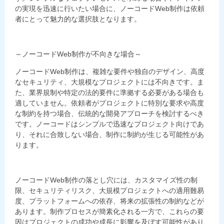
の実現を迅速に行いたい場合に、ノーコード
Web
制作は依頼
者にとって魅力的な選択肢となります。
～ノーコード
Web
制作が不向きな場合～
ノーコード
Web
制作は、複雑な要件や独自のデザイン、高度
なセキュリティ、大規模なプロジェクトには不向きです。ま
た、業界規制や特定の法的要件に準拠する必要がある場合も
適していません。依頼者がプロジェクトに特別な要求や高度
な制約を持つ場合、伝統的な開発アプローチを検討するべき
です。ノーコードはシンプルで迅速なプロジェクト向けであ
り、それに合致しない場合、制作に制約が生じる可能性があ
ります。
ノーコード
Web
制作の落とし穴には、カスタマイズ性の制
限、セキュリティリスク、大規模プロジェクトへの適用難易
度、プラットフォームへの依存、将来の拡張性の制約などが
あります。制作プロセスが簡素化される一方で、これらの要
因はプロジェクトの成功や成長に影響を及ぼす可能性があり