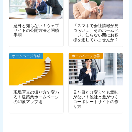
意外と知らない！ウェブ
「スマホで会社情報が見
サイトの公開方法と閉鎖
づらい…」そのホームペ
手順
ージ、知らない間にお客
様を逃していませんか？
WEBデザイン
ホームページ作成
ホームページ改善
現場写真の撮り方で変わ
見た目だけ変えても意味
る！建築業ホームページ
がない！他社と差がつく
の印象アップ術
コーポレートサイトの作
り方