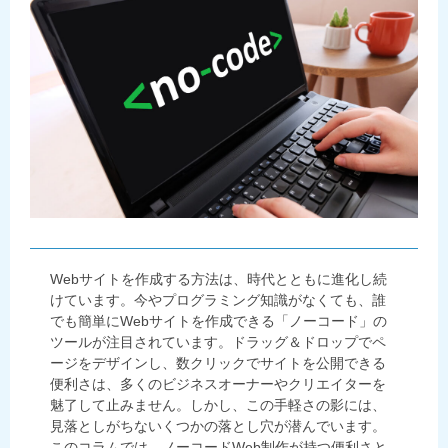
Webサイトを作成する方法は、時代とともに進化し続
けています。今やプログラミング知識がなくても、誰
でも簡単にWebサイトを作成できる「ノーコード」の
ツールが注目されています。ドラッグ＆ドロップでペ
ージをデザインし、数クリックでサイトを公開できる
便利さは、多くのビジネスオーナーやクリエイターを
魅了して止みません。しかし、この手軽さの影には、
見落としがちないくつかの落とし穴が潜んでいます。
このコラムでは、ノーコードWeb制作が持つ便利さと