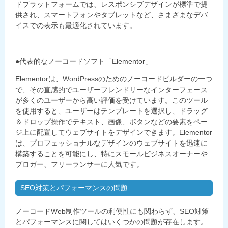
ドプラットフォームでは、レスポンシブデザインが標準で提
供され、スマートフォンやタブレットなど、さまざまなデバ
イスでの表示も最適化されています。
●代表的なノーコードソフト「
Elementor
」
Elementor
は、
WordPress
のためのノーコードビルダーの一つ
で、その直感的でユーザーフレンドリーなインターフェース
が多くのユーザーから高い評価を受けています。このツール
を使用すると、ユーザーはテンプレートを選択し、ドラッグ
＆ドロップ操作でテキスト、画像、ボタンなどの要素をペー
ジ上に配置してウェブサイトをデザインできます。
Elementor
は、プロフェッショナルなデザインのウェブサイトを迅速に
構築することを可能にし、特にスモールビジネスオーナーや
ブロガー、フリーランサーに人気です。
SEO対策とパフォーマンスの問題
ノーコード
Web
制作ツールの利便性にも関わらず、
SEO
対策
とパフォーマンスに関してはいくつかの問題が存在します。