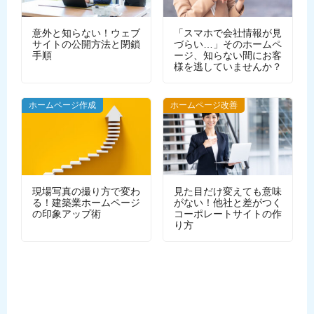
意外と知らない！ウェブ
「スマホで会社情報が見
サイトの公開方法と閉鎖
づらい…」そのホームペ
手順
ージ、知らない間にお客
様を逃していませんか？
WEBデザイン
ホームページ作成
ホームページ改善
現場写真の撮り方で変わ
見た目だけ変えても意味
る！建築業ホームページ
がない！他社と差がつく
の印象アップ術
コーポレートサイトの作
り方