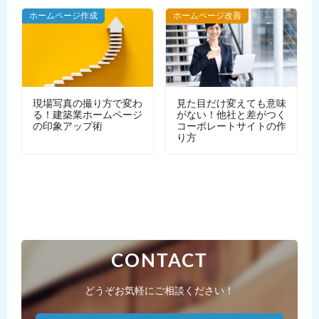
WEBデザイン
ホームページ作成
ホームページ改善
現場写真の撮り方で変わ
見た目だけ変えても意味
る！建築業ホームページ
がない！他社と差がつく
の印象アップ術
コーポレートサイトの作
り方
CONTACT
どうぞお気軽にご相談ください！