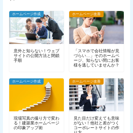
ホームページ作成
ホームページ改善
意外と知らない！ウェブ
「スマホで会社情報が見
サイトの公開方法と閉鎖
づらい…」そのホームペ
手順
ージ、知らない間にお客
様を逃していませんか？
WEBデザイン
ホームページ作成
ホームページ改善
現場写真の撮り方で変わ
見た目だけ変えても意味
る！建築業ホームページ
がない！他社と差がつく
の印象アップ術
コーポレートサイトの作
り方