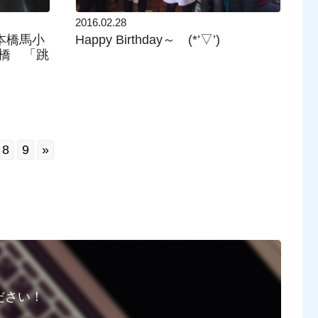
2016.02.28
日本橋馬小
Happy Birthday～ (*’▽’)
橋 「跳
8
9
»
ださい！