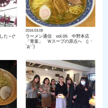
2016.03.08
た～(*
ラーメン通信 vol.05 中野本店
「青葉」 Ｗスープの原点へ (; ･
`д･´)