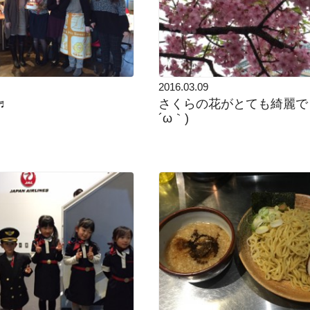
2016.03.09
♬
さくらの花がとても綺麗でし
´ω｀)