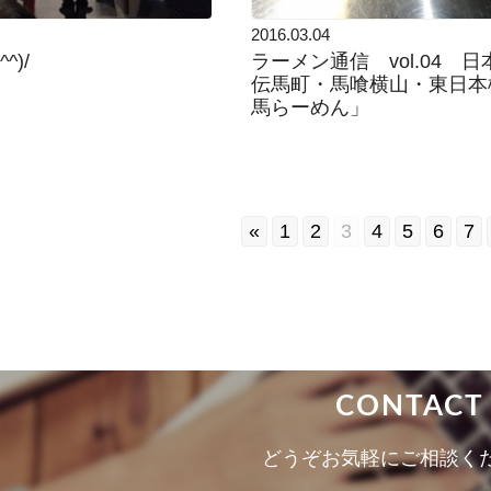
2016.03.04
^)/
ラーメン通信 vol.04 
伝馬町・馬喰横山・東日本
馬らーめん」
«
1
2
3
4
5
6
7
CONTACT
どうぞお気軽にご相談く