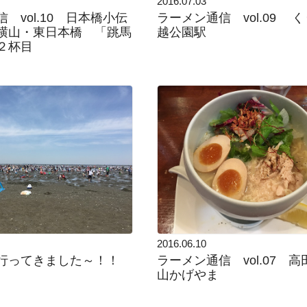
2016.07.03
 vol.10 日本橋小伝
ラーメン通信 vol.09 
横山・東日本橋 「跳馬
越公園駅
２杯目
2016.06.10
行ってきました～！！
ラーメン通信 vol.07 高
山かげやま