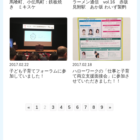
馬喰町、小伝馬町：鉄板焼
ラーメン通信 vol.16 赤坂
き ミキスケ
見附駅 あか坂 わいず製麪
2017.02.22
2017.02.18
子ども子育てフォーラムに参
ハローワークの「仕事と子育
加していました！
て両立支援面接会」に参加さ
せていただきました！！
«
1
2
3
4
5
6
7
8
9
»