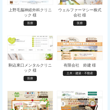
上野毛脳神経外科クリニ
ウェルファーマシー株式
ック 様
会社 様
医療
医療
駒込東口メンタルクリニ
有限会社 鈴建 様
ック 様
土木・建築・不動産
医療