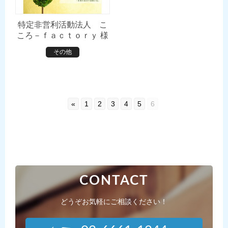
特定非営利活動法人 こ
ころ－ｆａｃｔｏｒｙ 様
その他
«
1
2
3
4
5
6
CONTACT
どうぞお気軽にご相談ください！