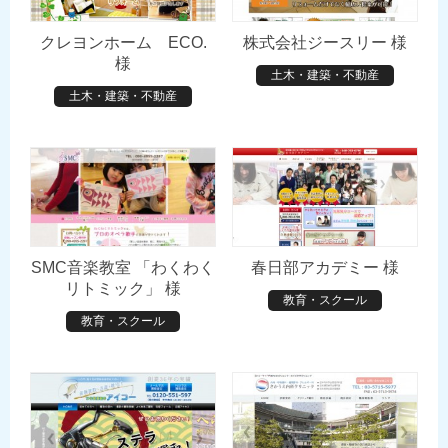
クレヨンホーム ECO.
株式会社ジースリー 様
様
土木・建築・不動産
土木・建築・不動産
SMC音楽教室 「わくわく
春日部アカデミー 様
リトミック」 様
教育・スクール
教育・スクール