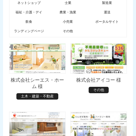
ネットショップ
士業
製造業
福祉・介護・デイ
農業・漁業
運送
飲食
小売業
ポータルサイト
ランディングページ
その他
株式会社シーエス・ホー
株式会社アイコー 様
ム 様
その他
土木・建築・不動産