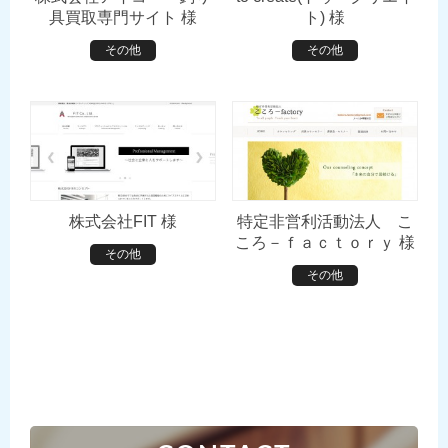
具買取専門サイト 様
ト) 様
その他
その他
株式会社FIT 様
特定非営利活動法人 こ
ころ－ｆａｃｔｏｒｙ 様
その他
その他