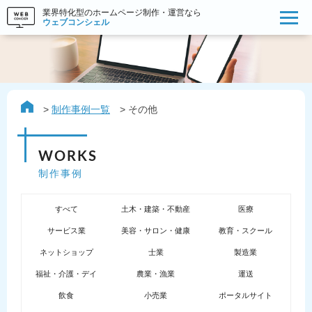
業界特化型のホームページ制作・運営なら
ウェブコンシェル
制作事例一覧
その他
WORKS
制作事例
すべて
土木・建築・不動産
医療
サービス業
美容・サロン・健康
教育・スクール
ネットショップ
士業
製造業
福祉・介護・デイ
農業・漁業
運送
飲食
小売業
ポータルサイト