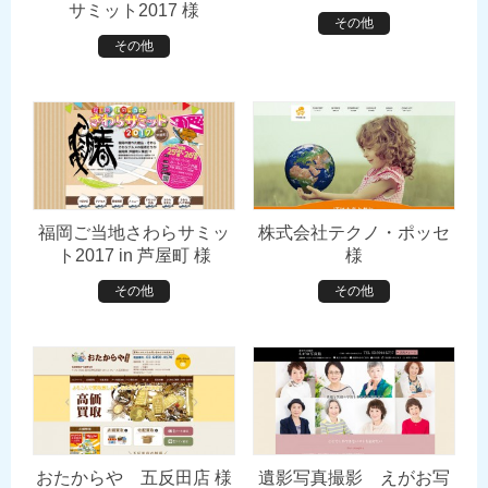
サミット2017 様
その他
その他
福岡ご当地さわらサミッ
株式会社テクノ・ポッセ
ト2017 in 芦屋町 様
様
その他
その他
おたからや 五反田店 様
遺影写真撮影 えがお写