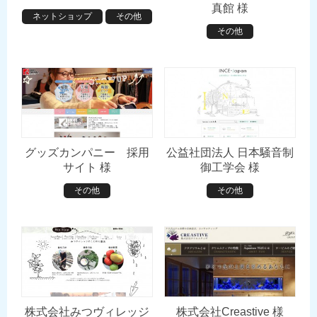
真館 様
ネットショップ
その他
その他
グッズカンパニー 採用
公益社団法人 日本騒音制
サイト 様
御工学会 様
その他
その他
株式会社みつヴィレッジ
株式会社Creastive 様