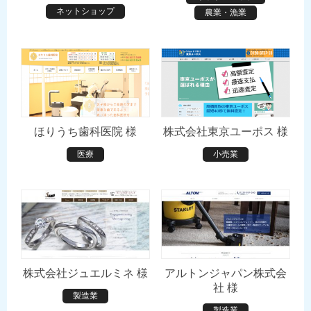
ネットショップ
農業・漁業
ほりうち歯科医院 様
株式会社東京ユーポス 様
医療
小売業
株式会社ジュエルミネ 様
アルトンジャパン株式会
社 様
製造業
製造業