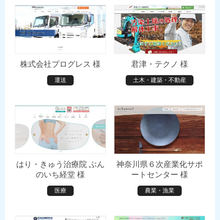
株式会社プログレス 様
君津・テクノ 様
運送
土木・建築・不動産
はり・きゅう治療院 ぶん
神奈川県６次産業化サポ
のいち経堂 様
ートセンター 様
医療
農業・漁業