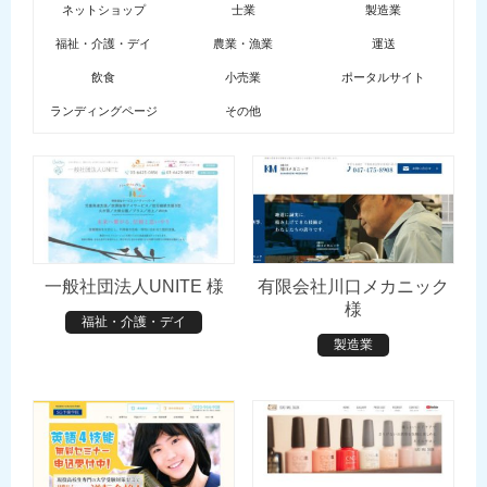
ネットショップ
士業
製造業
福祉・介護・デイ
農業・漁業
運送
飲食
小売業
ポータルサイト
ランディングページ
その他
一般社団法人UNITE 様
有限会社川口メカニック
様
福祉・介護・デイ
製造業