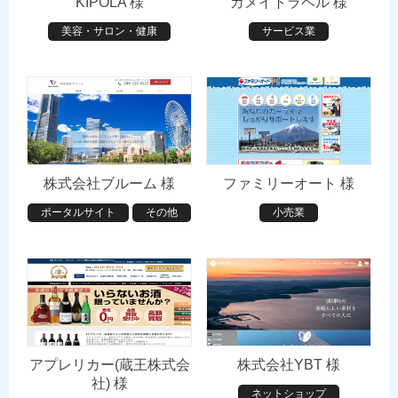
KIPOLA 様
カメイトラベル 様
美容・サロン・健康
サービス業
株式会社ブルーム 様
ファミリーオート 様
ポータルサイト
その他
小売業
アプレリカー(蔵王株式会
株式会社YBT 様
社) 様
ネットショップ