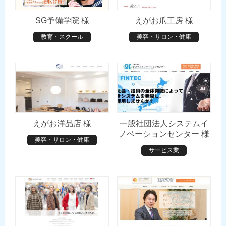
SG予備学院 様
えがお爪工房 様
教育・スクール
美容・サロン・健康
えがお洋品店 様
一般社団法人システムイ
ノベーションセンター 様
美容・サロン・健康
サービス業