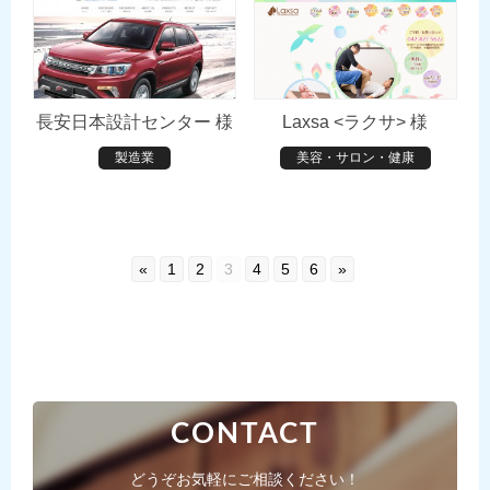
長安日本設計センター 様
Laxsa <ラクサ> 様
製造業
美容・サロン・健康
«
1
2
3
4
5
6
»
CONTACT
どうぞお気軽にご相談ください！