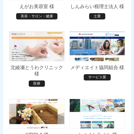
えがお美容室 様
しんみらい税理士法人 様
美容・サロン・健康
士業
北綾瀬とうわクリニック
メディエイト協同組合 様
様
サービス業
医療