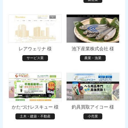
レアウェリナ 様
池下産業株式会社 様
サービス業
農業・漁業
かたづけレスキュー 様
釣具買取アイコー 様
土木・建築・不動産
小売業