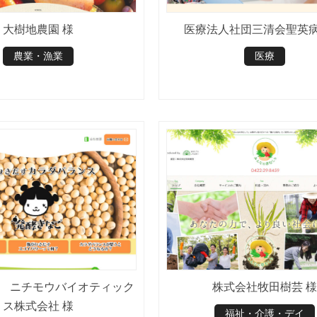
大樹地農園 様
医療法人社団三清会聖英病
農業・漁業
医療
 ニチモウバイオティック
株式会社牧田樹芸 様
ス株式会社 様
福祉・介護・デイ