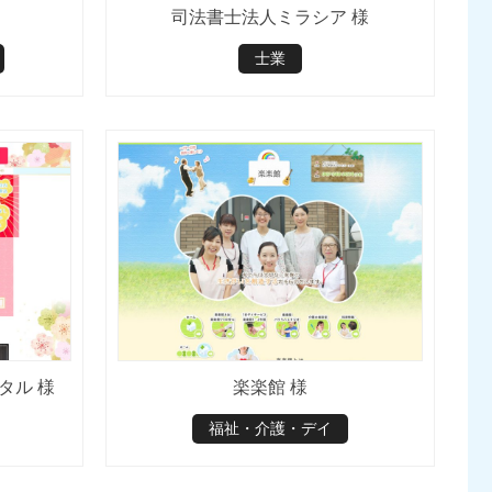
司法書士法人ミラシア 様
士業
タル 様
楽楽館 様
福祉・介護・デイ