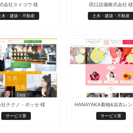
式会社スイコウ 様
田口設備株式会社 様
土木・建築・不動産
土木・建築・不動産
会社テクノ・ポッセ 様
HANAYAKA着物&浴衣レン
サービス業
サービス業