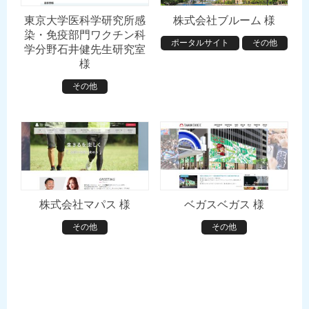
東京大学医科学研究所感
株式会社ブルーム 様
染・免疫部門ワクチン科
ポータルサイト
その他
学分野石井健先生研究室
様
その他
株式会社マパス 様
ベガスベガス 様
その他
その他