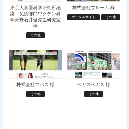
東京大学医科学研究所感
株式会社ブルーム 様
染・免疫部門ワクチン科
ポータルサイト
その他
学分野石井健先生研究室
様
その他
株式会社マパス 様
ベガスベガス 様
その他
その他