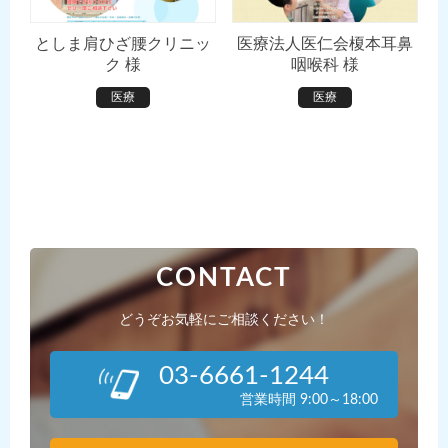
としま肩ひざ腰クリニッ
医療法人医仁会榎本耳鼻
ク 様
咽喉科 様
医療
医療
CONTACT
どうぞお気軽にご相談ください！
03-6661-1244
営業時間 9:00～18:00