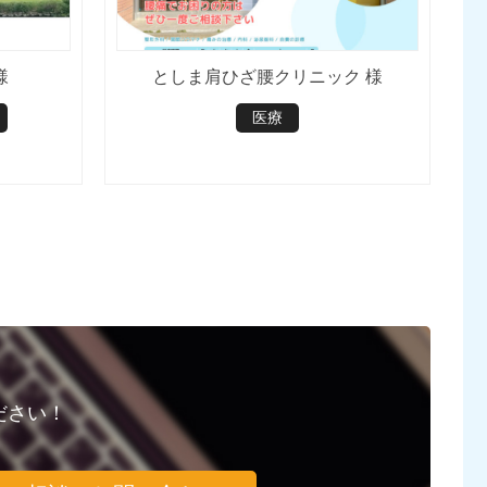
様
としま肩ひざ腰クリニック 様
医療
ださい！