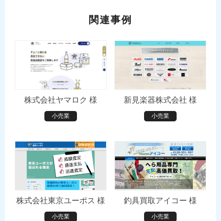
関連事例
株式会社ヤマロク 様
新見楽器株式会社 様
小売業
小売業
株式会社東京ユーポス 様
釣具買取アイコー 様
小売業
小売業