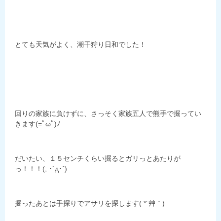
とても天気がよく、潮干狩り日和でした！
回りの家族に負けずに、さっそく家族五人で熊手で掘ってい
きます(=ﾟωﾟ)ﾉ
だいたい、１５センチくらい掘るとガリっとあたりが
っ！！！(; ･`д･´)
掘ったあとは手探りでアサリを探します( *´艸｀)