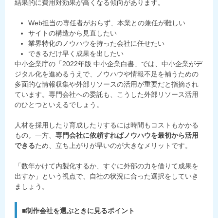
結果的に費用対効果が高くなる傾向があります。
Web担当の専任者がおらず、本業との兼任が難しい
サイトの構造から見直したい
業界特化のノウハウを持った会社に任せたい
できるだけ早く成果を出したい
中小企業庁の「2022年版 中小企業白書」では、中小企業がデ
ジタル化を進めるうえで、ノウハウや情報不足を補うための
多面的な情報収集や外部リソースの活用が重要だと指摘され
ています。専門会社への委託も、こうした外部リソース活用
のひとつといえるでしょう。
人材を採用したり育成したりするには時間もコストもかかる
もの。一方、
専門会社に依頼すればノウハウを最初から活用
できる
ため、立ち上がりが早いのが大きなメリットです。
「数年かけて内製化するか、すぐに外部の力を借りて成果を
出すか」という視点で、自社の状況に合った選択をしていき
ましょう。
■制作会社を選ぶときに見るポイント