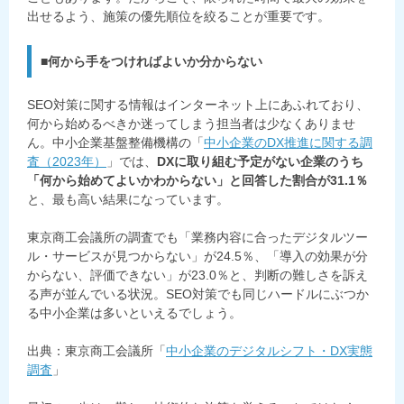
出せるよう、施策の優先順位を絞ることが重要です。
■何から手をつければよいか分からない
SEO対策に関する情報はインターネット上にあふれており、
何から始めるべきか迷ってしまう担当者は少なくありませ
ん。中小企業基盤整備機構の「
中小企業のDX推進に関する調
査（2023年）
」では、
DXに取り組む予定がない企業のうち
「何から始めてよいかわからない」と回答した割合が31.1％
と、最も高い結果になっています。
東京商工会議所の調査でも「業務内容に合ったデジタルツー
ル・サービスが見つからない」が24.5％、「導入の効果が分
からない、評価できない」が23.0％と、判断の難しさを訴え
る声が並んでいる状況。SEO対策でも同じハードルにぶつか
る中小企業は多いといえるでしょう。
出典：東京商工会議所「
中小企業のデジタルシフト・DX実態
調査
」