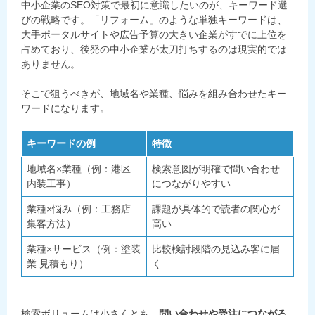
中小企業のSEO対策で最初に意識したいのが、キーワード選
びの戦略です。「リフォーム」のような単独キーワードは、
大手ポータルサイトや広告予算の大きい企業がすでに上位を
占めており、後発の中小企業が太刀打ちするのは現実的では
ありません。
そこで狙うべきが、地域名や業種、悩みを組み合わせたキー
ワードになります。
キーワードの例
特徴
地域名×業種（例：港区
検索意図が明確で問い合わせ
内装工事）
につながりやすい
業種×悩み（例：工務店
課題が具体的で読者の関心が
集客方法）
高い
業種×サービス（例：塗装
比較検討段階の見込み客に届
業 見積もり）
く
検索ボリュームは小さくとも、
問い合わせや受注につながる