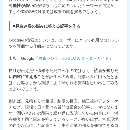
可能性が高い
のが特徴。地に足のついたキーワード選定が、
中小企業のSEO対策では成果の鍵を握るでしょう。
■見込み客の悩みに答える記事を作る
Googleの検索エンジンは、ユーザーにとって有用なコンテン
ツを評価する仕組みになっています。
出典：Google「
検索セントラル SEOスターターガイド
」
自社が伝えたい情報をただ並べるのではなく、
読者が知りた
い内容に答えること
が評価への近道。記事ネタに困ったとき
は、お客さまから実際によく聞かれる質問を思い出してみる
とよいでしょう。
例えば、見積もりの相場、納期の目安、施工後のアフターケ
アなど、現場で日々受ける質問は最良の記事テーマになりま
す。問い合わせの段階で繰り返し説明している内容ほど、潜
在顧客も同じ悩みを抱えているケースが多いはず。営業現場
の声を起点にした記事こそ、中小企業の強みを発揮できるコ