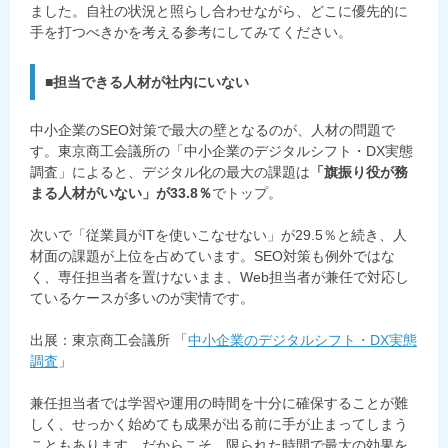
ました。自社の状況と照らし合わせながら、どこに優先的に
手を打つべきかを考える参考にしてみてください。
■担当できる人材が社内にいない
中小企業のSEO対策で最大の壁となるのが、人材の問題で
す。東京商工会議所の「中小企業のデジタルシフト・DX実態
調査」によると、デジタル化の最大の課題は
「旗振り役が務
まる人材がいない」が33.8％
でトップ。
次いで「従業員がITを使いこなせない」が29.5％と続き、人
材面の課題が上位を占めています。SEO対策も例外ではな
く、専任担当者を置けないまま、Web担当者が兼任で対応し
ているケースが多いのが実情です。
出展：東京商工会議所 「
中小企業のデジタルシフト・DX実態
調査
」
兼任担当者では学習や運用の時間を十分に確保することが難
しく、せっかく始めても成果が出る前に手が止まってしまう
こともあります。だからこそ、限られた時間で最大の効果を