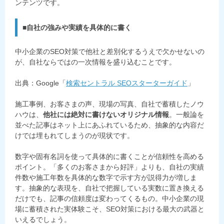
ンテンツです。
■自社の強みや実績を具体的に書く
中小企業のSEO対策で他社と差別化するうえで欠かせないの
が、自社ならではの一次情報を盛り込むことです。
出典：Google「
検索セントラル SEOスターターガイド
」
施工事例、お客さまの声、現場の写真、自社で蓄積したノウ
ハウは、
他社には絶対に書けないオリジナル情報
。一般論を
並べた記事はネット上にあふれているため、抽象的な内容だ
けでは埋もれてしまうのが現状です。
数字や固有名詞を使って具体的に書くことが信頼性を高める
ポイント。「多くのお客さまから好評」よりも、自社の実績
件数や施工年数を具体的な数字で示す方が説得力が増しま
す。抽象的な表現を、自社で把握している実数に置き換える
だけでも、記事の信頼度は変わってくるもの。中小企業の現
場に蓄積された実体験こそ、SEO対策における最大の武器と
いえるでしょう。