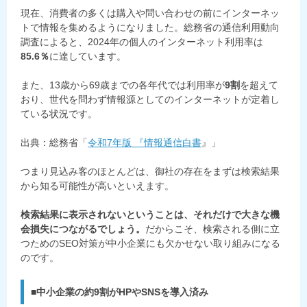
現在、消費者の多くは購入や問い合わせの前にインターネッ
トで情報を集めるようになりました。総務省の通信利用動向
調査によると、2024年の個人のインターネット利用率は
85.6％
に達しています。
また、13歳から69歳までの各年代では利用率が
9割
を超えて
おり、世代を問わず情報源としてのインターネットが定着し
ている状況です。
出典：総務省「
令和7年版 『情報通信白書
』」
つまり見込み客のほとんどは、御社の存在をまずは検索結果
から知る可能性が高いといえます。
検索結果に表示されないということは、それだけで大きな機
会損失につながるでしょう。
だからこそ、検索される側に立
つためのSEO対策が中小企業にも欠かせない取り組みになる
のです。
■中小企業の約9割がHPやSNSを導入済み