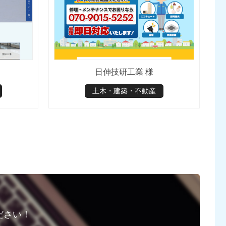
日伸技研工業 様
土木・建築・不動産
ださい！