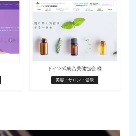
ドイツ式統合美健協会 様
美容・サロン・健康