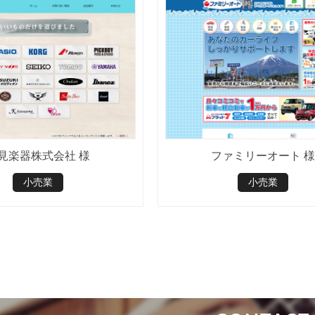
見楽器株式会社 様
ファミリーオート 様
小売業
小売業