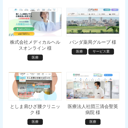
株式会社メディカルヘル
パンダ薬局グループ 様
スオンライン 様
医療
サービス業
医療
としま肩ひざ腰クリニッ
医療法人社団三清会聖英
ク 様
病院 様
医療
医療