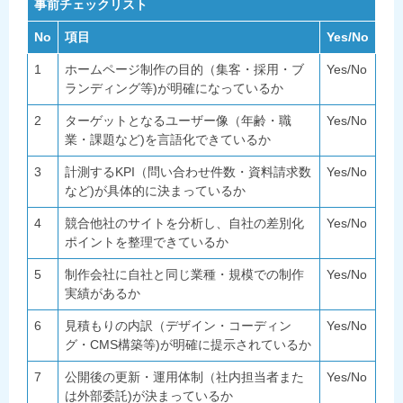
事前チェックリスト
No
項目
Yes/No
1
ホームページ制作の目的（集客・採用・ブ
Yes/No
ランディング等)が明確になっているか
2
ターゲットとなるユーザー像（年齢・職
Yes/No
業・課題など)を言語化できているか
3
計測するKPI（問い合わせ件数・資料請求数
Yes/No
など)が具体的に決まっているか
4
競合他社のサイトを分析し、自社の差別化
Yes/No
ポイントを整理できているか
5
制作会社に自社と同じ業種・規模での制作
Yes/No
実績があるか
6
見積もりの内訳（デザイン・コーディン
Yes/No
グ・CMS構築等)が明確に提示されているか
7
公開後の更新・運用体制（社内担当者また
Yes/No
は外部委託)が決まっているか