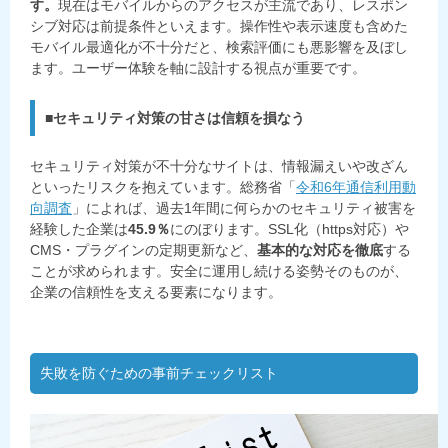
す。
現在はモバイルからのアクセスが主流であり、レスポン
シブ対応は前提条件といえます。操作性や表示速度も含めた
モバイル最適化が不十分だと、検索評価にも悪影響を及ぼし
ます。ユーザー体験を軸に設計する視点が重要です。
■
セキュリティ対策の甘さは信頼を損なう
セキュリティ対策が不十分なサイトは、情報漏えいや改ざん
といったリスクを抱えています。総務省「
令和6年通信利用動
向調査
」によれば、過去1年間に何らかのセキュリティ被害を
経験した企業は
45.9％
にのぼります。SSL化（https対応）や
CMS・プラグインの定期更新など、
基本的な対応を徹底
する
ことが求められます。安全に運用し続ける姿勢そのものが、
企業の信頼性を支える要素になります。
失敗を防ぐための事前チェックリスト