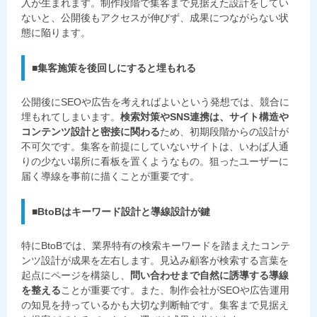
入が生まれます。制作段階で集客まで見据えた設計をしてい
ないと、公開後もアクセスが伸びず、成果につながらない状
態に陥ります。
■
集客施策を後回しにすると埋もれる
公開後にSEOや広告を考えればよいという発想では、競合に
埋もれてしまいます。
検索対策やSNS連携は、サイト構造や
コンテンツ設計と密接に関わる
ため、初期段階からの設計が
不可欠です。集客を前提にしていないサイトは、いわば人通
りの少ない場所に看板を置くようなもの。狙ったユーザーに
届く導線を事前に描くことが重要です。
■BtoBはキーワード設計と導線設計が鍵
特にBtoBでは、業界特有の検索キーワードを踏まえたコンテ
ンツ設計が成果を左右します。見込み顧客が検索する言葉を
起点にページを構築し、
問い合わせまで自然に誘導する導線
を整える
ことが重要です。また、制作会社がSEOや広告運用
の知見を持っているかも大切な判断軸です。集客まで見据え