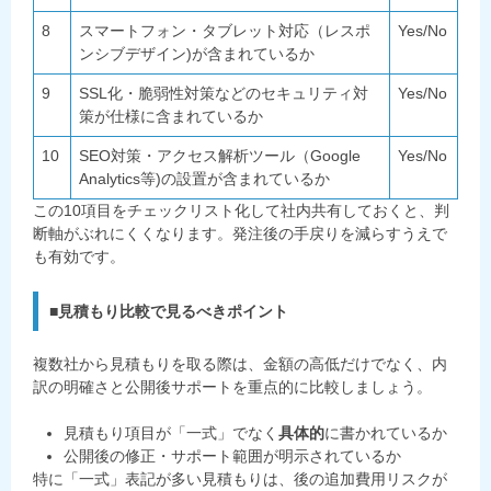
8
スマートフォン・タブレット対応（レスポ
Yes/No
ンシブデザイン)が含まれているか
9
SSL化・脆弱性対策などのセキュリティ対
Yes/No
策が仕様に含まれているか
10
SEO対策・アクセス解析ツール（Google
Yes/No
Analytics等)の設置が含まれているか
この10項目をチェックリスト化して社内共有しておくと、判
断軸がぶれにくくなります。発注後の手戻りを減らすうえで
も有効です。
■見積もり比較で見るべきポイント
複数社から見積もりを取る際は、金額の高低だけでなく、内
訳の明確さと公開後サポートを重点的に比較しましょう。
見積もり項目が「一式」でなく
具体的
に書かれているか
公開後の修正・サポート範囲が明示されているか
特に「一式」表記が多い見積もりは、後の追加費用リスクが