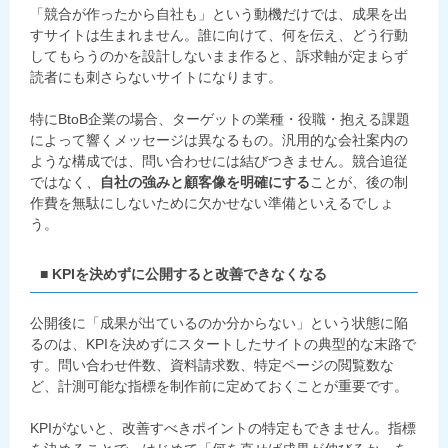
「競合が作ったから自社も」という動機だけでは、成果を出
すサイトは生まれません。誰に向けて、何を伝え、どう行動
してもらうのかを設計しないまま作ると、訴求軸が定まらず
読者にも刺さらないサイトになります。
特にBtoB企業の場合、ターゲットの業種・役職・抱える課題
によって響くメッセージは異なるもの。汎用的な会社案内の
ような構成では、問い合わせには結びつきません。競合追従
ではなく、
自社の強みと顧客像を明確にする
ことが、後の制
作費を無駄にしないために欠かせない準備といえるでしょ
う。
■ KPIを決めずに公開すると改善できなくなる
公開後に「成果が出ているのか分からない」という状態に陥
るのは、KPIを決めずにスタートしたサイトの典型的な末路で
す。問い合わせ件数、資料請求数、特定ページの閲覧数な
ど、計測可能な指標を制作前に定めておくことが重要です。
KPIがないと、改善すべきポイントの特定もできません。指標